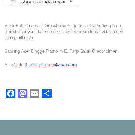
LÄGG TILL I KALENDER
Ladda ner ICS
Google Kalender
Vi tar Ruter-båten till Gressholmen för en kort vandring på ön.
Därefter tar vi en lunch på Gressholmen Kro innan vi tar båten
tillbaka till Oslo.
Samling Aker Brygge Plattform E, Färja B2 till Gressholmen.
Anmäl dig till
oslo.program@swea.org
Facebook
Mastodon
Email
Dela