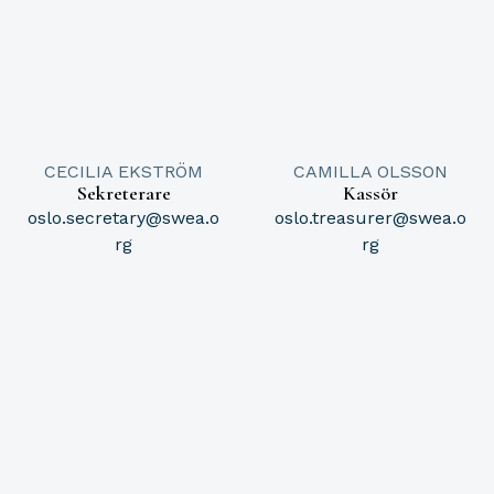
CECILIA EKSTRÖM
CAMILLA OLSSON
Sekreterare
Kassör
oslo.secretary@swea.o
oslo.treasurer@swea.o
rg
rg