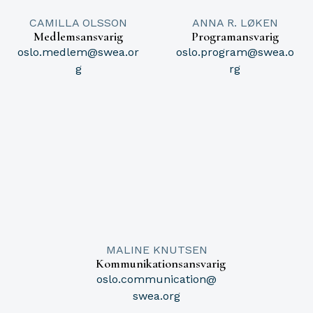
CAMILLA OLSSON
ANNA R. LØKEN
Medlemsansvarig
Programansvarig
oslo.medlem@swea.or
oslo.program@swea.o
g
rg
MALINE KNUTSEN
Kommunikationsansvarig
oslo.communication@
swea.org